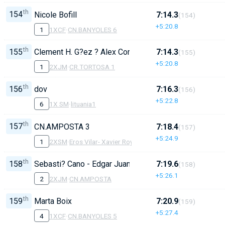
th
154
Nicole Bofill
7:14.3
(154)
+5:20.8
1
1XCF
·
CN.BANYOLES 6
th
155
Clement H. G?ez ? Alex Combalia
7:14.3
(155)
+5:20.8
1
2XJM
·
CR.TORTOSA 1
th
156
dov
7:16.3
(156)
+5:22.8
6
1X SM
·
lituania1
th
157
CN.AMPOSTA 3
7:18.4
(157)
+5:24.9
1
2XSM
·
Eros Vilar- Xavier Royo
th
158
Sebasti? Cano - Edgar Juan
7:19.6
(158)
+5:26.1
2
2XJM
·
CN.AMPOSTA
th
159
Marta Boix
7:20.9
(159)
+5:27.4
4
1XCF
·
CN.BANYOLES 5