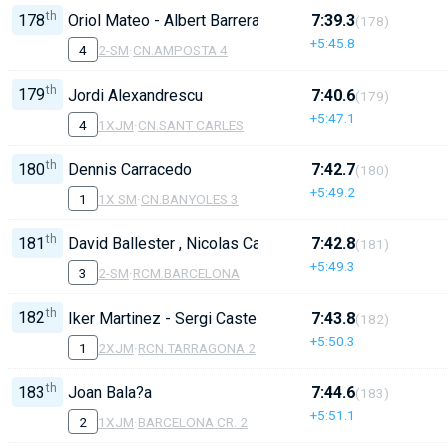
th
178
Oriol Mateo - Albert Barrera
7:39.3
(178)
+5:45.8
4
2-SM
·
CN.AMPOSTA 4
th
179
Jordi Alexandrescu
7:40.6
(179)
+5:47.1
4
1XJM
·
CN.SANT CARLES
th
180
Dennis Carracedo
7:42.7
(180)
+5:49.2
1
1X SM
·
CN.BANYOLES 3
th
181
David Ballester , Nicolas Cardona
7:42.8
(181)
+5:49.3
3
2-SM
·
RCM.BARCELONA
th
182
Iker Martinez - Sergi Castells
7:43.8
(182)
+5:50.3
1
2XJM
·
RCN.TARRAGONA 2
th
183
Joan Bala?a
7:44.6
(183)
+5:51.1
2
1XJM
·
BARCELONA CR. 2