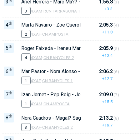
rd
3
Ariel Herrera - Marc Ma?? - Joel Torres - Guillem Huer
1:56.8
(3)
+3.3
3
4XAM
·
RCN.TARRAGONA 1
th
4
Marta Navarro - Zoe Querol - Alba Morales - Jana Gua
2:05.3
(4)
+11.8
2
4XAF
·
CN.AMPOSTA
th
5
Roger Faixeda - Ireneu Martos - Nil Faijes - Lluc Codi
2:05.9
(5)
+12.4
4
4XAM
·
CN.BANYOLES 2
th
6
Mar Pastor - Nora Alonso - Laia Mercader - Elna Octav
2:06.2
(6)
+12.7
1
4XAF
·
CN.BANYOLES 1
th
7
Izan Jornet - Pep Roig - Josep Cana - Noel Nagera
2:09.0
(7)
+15.5
1
4XAM
·
CN.AMPOSTA
th
8
Nora Cuadros - Magal? Sagrist? - Candela Condom - 
2:13.2
(8)
+19.7
3
4XAF
·
CN.BANYOLES 2
th