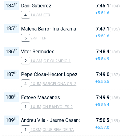
th
184
Dani Gutierrez
7:45.1
(184)
+5:51.6
4
1X SM
·
FER
th
185
Malena Barro- Iria Jarama
7:47.1
(185)
+5:53.6
5
2-SF
·
FER
th
186
Vitor Bermudes
7:48.4
(186)
+5:54.9
2
1X SM
·
C.E.OL?MPIC 1
th
187
Pepe Closa-Hector Lopez
7:49.0
(187)
+5:55.5
4
2XJM
·
BARCELONA CR. 2
th
188
Esteve Massanes
7:49.9
(188)
+5:56.4
1
1XJM
·
CN.BANYOLES 2
th
189
Andreu Vila - Jaume Casanova
7:50.5
(189)
+5:57.0
1
2XSM
·
CLUB REM DELTA