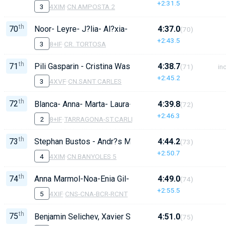
+2:31.5
3
4XIM
·
CN.AMPOSTA 2
th
70
Noor- Leyre- J?lia- Al?xia- Leire- Laia- Martina- Maria
4:37.0
(70)
+2:43.5
3
8+IF
·
CR. TORTOSA
th
71
Pili Gasparin - Cristina Wasmer - Francina Pitarch - Va
4:38.7
(71)
inc
+2:45.2
3
4XVF
·
CN.SANT CARLES
th
72
Blanca- Anna- Marta- Laura- Mireia- CNSC - ??? - ????. 
4:39.8
(72)
+2:46.3
2
8+IF
·
TARRAGONA-ST.CARLES
th
73
Stephan Bustos - Andr?s Munilla - Yael Rivas - Biel N
4:44.2
(73)
+2:50.7
4
4XIM
·
CN.BANYOLES 5
th
74
Anna Marmol-Noa-Enia Gil- Emma
4:49.0
(74)
+2:55.5
5
4XIF
·
CNS-CNA-BCR-RCNT
th
75
Benjamin Selichev, Xavier Saguer (CNB), Ayrton Borgos
4:51.0
(75)