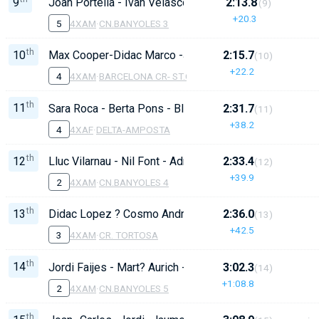
9
Joan Portella - Ivan Velasco - Bernat Corominas - Ber
2:13.8
(9)
+20.3
5
4XAM
·
CN.BANYOLES 3
th
10
Max Cooper-Didac Marco -Joel Albacar - Nil Arlandez
2:15.7
(10)
+22.2
4
4XAM
·
BARCELONA CR- ST.CARLES
th
11
Sara Roca - Berta Pons - Blanca Mathuen - Berta Gon
2:31.7
(11)
+38.2
4
4XAF
·
DELTA-AMPOSTA
th
12
Lluc Vilarnau - Nil Font - Adri? Casas - Unai Grabulosa
2:33.4
(12)
+39.9
2
4XAM
·
CN.BANYOLES 4
th
13
Didac Lopez ? Cosmo Andreu ? Victor Oliv? ? Navini 
2:36.0
(13)
+42.5
3
4XAM
·
CR. TORTOSA
th
14
Jordi Faijes - Mart? Aurich - Pau Sorto - Oriol Recase
3:02.3
(14)
+1:08.8
2
4XAM
·
CN.BANYOLES 5
th