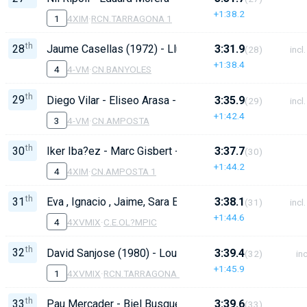
+1:38.2
1
4XIM
·
RCN.TARRAGONA 1
th
28
Jaume Casellas (1972) - Llu?s Estarriola (1971) - Mart
3:31.9
(28)
incl.
+1:38.4
4
4-VM
·
CN.BANYOLES
th
29
Diego Vilar - Eliseo Arasa - Carlos Goldero - Jose Astu
3:35.9
(29)
incl.
+1:42.4
3
4-VM
·
CN.AMPOSTA
th
30
Iker Iba?ez - Marc Gisbert - Nil Goldero - Unai Rangel
3:37.7
(30)
+1:44.2
4
4XIM
·
CN.AMPOSTA 1
th
31
Eva , Ignacio , Jaime, Sara E 14''
3:38.1
(31)
incl.
+1:44.6
4
4XVMIX
·
C.E.OL?MPIC
th
32
David Sanjose (1980) - Lourdes Torrell (1970) - Rafa B
3:39.4
(32)
inc
+1:45.9
1
4XVMIX
·
RCN.TARRAGONA 2
th
33
Pau Mercader - Biel Busquets - Jan Llu?s - Erik Neva
3:39.6
(33)