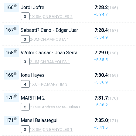
th
166
Jordi Jofre
7:28.2
(166)
+5:34.7
3
1X SM
·
CN.BANYOLES 2
th
167
Sebasti? Cano - Edgar Juan
7:28.4
(167)
+5:34.9
3
2-JM
·
CN.AMPOSTA 1
th
168
V?ctor Cassas- Joan Serra
7:29.0
(168)
+5:35.5
3
2-JM
·
CN.BANYOLES 1
th
169
Iona Hayes
7:30.4
(169)
+5:36.9
4
1XCF
·
RC.MAR?TIM 3
th
170
MARITIM 2
7:31.7
(170)
+5:38.2
5
2XSM
·
Andres Mota- Julian Combes
th
171
Manel Balastegui
7:35.0
(171)
+5:41.5
3
1X SM
·
CN.BANYOLES 1