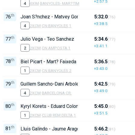
+2:57.5
4
4XIM
·
BANYOLES- MAR?TIM
th
76
Joan S?nchez - Matvey Gorshkov
5:32.0
(76)
+3:38.5
4
2XCM
·
CN.BANYOLES 1
th
77
Julio Vega - Teo Sanchez
5:34.6
(77)
+3:41.1
2
2XCM
·
CN.AMPOSTA 1
th
78
Biel Picart - Mart? Faixeda
5:36.5
(78)
+3:43.0
1
2XCM
·
CN.BANYOLES 2
th
79
Guillem Sancho-Dani Arboleda
5:42.5
(79)
+3:49.0
4
2XCM
·
BARCELONA CR.
th
80
Kyryl Korets - Eduard Colome
5:45.0
(80)
+3:51.5
1
2XCM
·
CLUB REM DELTA 1
th
81
Lluis Galindo - Jaume Aragones
5:46.2
(81)