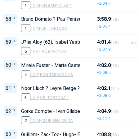
+2:04.7
1
4XIM
·
CN.BANYOLES 4
th
58
Bruno Domato ? Pau Panisello ? Joan R. Aloma ? Mari
3:58.9
(58)
+2:05.4
1
4XIM
·
CR. TORTOSA
th
59
J?lia Aloy (62), Isabel Yeste (63), Josefa Benitez (69), 
4:01.4
(59)
incl.
+2:07.9
5
4XVF
·
RC.MAR?TIM
th
60
Mireia Fuster - Marta Castells - Laura P?rez - Blanca 
4:02.0
(60)
+2:08.5
4
4XIF
·
RCN.TARRAGONA
th
61
Noor Lluch ? Leyre Berge ? J?lia Fabra ? Al?xia ?lvare
4:02.1
(61)
+2:08.6
3
4XIF
·
CR. TORTOSA 1
th
62
Gorka Compte - Ivan Gilabert - Eric Bayo - Manel Gilab
4:04.9
(62)
+2:11.4
2
4XIM
·
CLUB REM DELTA
th
63
Guillem- Zac- Teo- Hugo- Enric- Nil- Eduard- Ferran. T: 
4:08.8
(63)