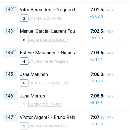
th
142
Vitor Bermudes - Gregorio Garc?a
7:01.5
(142)
+5:08.0
2
2XSM
·
C.E.OL?MPIC
th
143
Manuel García- Laurent Foucalt
7:02.5
(143)
+5:09.0
6
2XSM
·
BARCELONA CR
th
144
Esteve Massanes - Nisart Arbib
7:04.6
(144)
+5:11.1
4
2XJM
·
CN.BANYOLES 2
th
145
Jana Matuhen
7:06.0
(145)
+5:12.5
6
1XCF
·
CLUB REM DELTA
th
146
Jana Morros
7:06.8
(146)
+5:13.3
1
1XCF
·
C.E.OL?MPIC
th
147
V?ctor Argent? - Bruno Raimundo
7:07.1
(147)
+5:13.6
2
2XSM
·
CN.BANYOLES 2