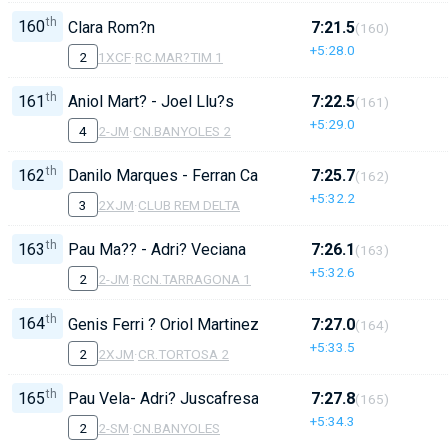
th
160
Clara Rom?n
7:21.5
(160)
+5:28.0
2
1XCF
·
RC.MAR?TIM 1
th
161
Aniol Mart? - Joel Llu?s
7:22.5
(161)
+5:29.0
4
2-JM
·
CN.BANYOLES 2
th
162
Danilo Marques - Ferran Carrera
7:25.7
(162)
+5:32.2
3
2XJM
·
CLUB REM DELTA
th
163
Pau Ma?? - Adri? Veciana
7:26.1
(163)
+5:32.6
2
2-JM
·
RCN.TARRAGONA 1
th
164
Genis Ferri ? Oriol Martinez
7:27.0
(164)
+5:33.5
2
2XJM
·
CR.TORTOSA 2
th
165
Pau Vela- Adri? Juscafresa
7:27.8
(165)
+5:34.3
2
2-SM
·
CN.BANYOLES