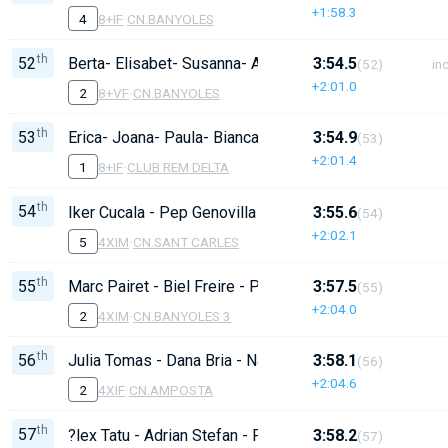
+1:58.3
4
8+IF
·
CN.BANYOLES
th
52
Berta- Elisabet- Susanna- Anna- S?lvia- Eva- Cristina- C
3:54.5
(52)
inc
+2:01.0
2
8+VF
·
CN.BANYOLES
th
53
Erica- Joana- Paula- Bianca- Paula- Blanca- Martina- No
3:54.9
(53)
+2:01.4
1
8+IF
·
CLUB REM DELTA
th
54
Iker Cucala - Pep Genovilla - Noa Reverte - Kevin Pop
3:55.6
(54)
+2:02.1
5
4XIM
·
CN.SANT CARLES
th
55
Marc Pairet - Biel Freire - Pau Bustins - Lluc Gelador
3:57.5
(55)
+2:04.0
2
4XIM
·
CN.BANYOLES 3
th
56
Julia Tomas - Dana Bria - Nagore Fabra - Adriana Llam
3:58.1
(56)
+2:04.6
2
4XIF
·
CN.AMPOSTA
th
57
?lex Tatu - Adrian Stefan - Pol Comas - Lluc Badia
3:58.2
(57)