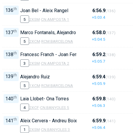
th
136
Joan Bel - Aleix Rangel
6:56.9
(136)
+5:03.4
5
2XSM
·
CN.AMPOSTA 1
th
137
Marco Fontanals, Alejandro Ruiz
6:58.0
(137)
+5:04.5
5
2XCM
·
RCM.BARCELONA
th
138
Francesc Franch - Joan Fernandez
6:59.2
(138)
+5:05.7
3
2XSM
·
CN.AMPOSTA 2
th
139
Alejandro Ruiz
6:59.4
(139)
+5:05.9
5
1XCM
·
RCM.BARCELONA
th
140
Laia Llobet- Ona Torres
6:59.8
(140)
+5:06.3
4
2XCF
·
CN.BANYOLES 5
th
141
Aleix Cervera - Andreu Boix
6:59.9
(141)
+5:06.4
1
2XSM
·
CN.BANYOLES 3