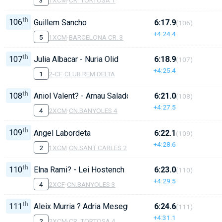
3
1XCM
·
CR. TORTOSA 1
th
106
Guillem Sancho
6:17.9
(106)
+4:24.4
5
1XCM
·
BARCELONA CR. 3
th
107
Julia Albacar - Nuria Olid
6:18.9
(107)
+4:25.4
1
2-CF
·
CLUB REM DELTA
th
108
Aniol Valent? - Arnau Salado
6:21.0
(108)
+4:27.5
4
2XCM
·
CN.BANYOLES 4
th
109
Angel Labordeta
6:22.1
(109)
+4:28.6
2
1XCM
·
CN.SANT CARLES 2
th
110
Elna Rami? - Lei Hostench
6:23.0
(110)
+4:29.5
4
2XCF
·
CN.BANYOLES 3
th
111
Aleix Murria ? Adria Meseguer
6:24.6
(111)
+4:31.1
2
2XCM
·
CR. TORTOSA 4