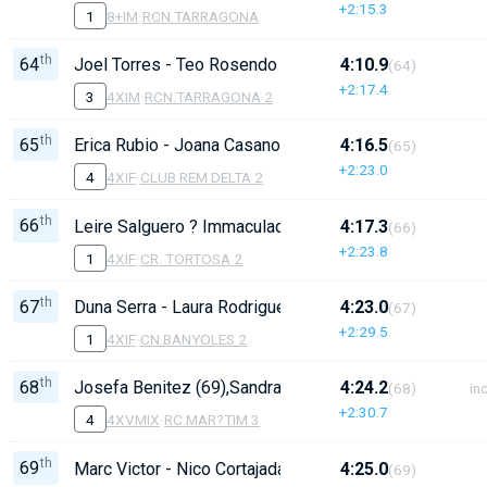
+2:15.3
1
8+IM
·
RCN.TARRAGONA
th
64
Joel Torres - Teo Rosendo - Zac Sagu?s - Hugo Becer
4:10.9
(64)
+2:17.4
3
4XIM
·
RCN.TARRAGONA 2
th
65
Erica Rubio - Joana Casanova - Paula Paga - Bianca C
4:16.5
(65)
+2:23.0
4
4XIF
·
CLUB REM DELTA 2
th
66
Leire Salguero ? Immaculada Estrada ? Martina Bonfill 
4:17.3
(66)
+2:23.8
1
4XIF
·
CR. TORTOSA 2
th
67
Duna Serra - Laura Rodriguez - Carla Sanchez - Nora 
4:23.0
(67)
+2:29.5
1
4XIF
·
CN.BANYOLES 2
th
68
Josefa Benitez (69),Sandra Vallet (72), Martin Mancusi 
4:24.2
(68)
inc
+2:30.7
4
4XVMIX
·
RC.MAR?TIM 3
th
69
Marc Victor - Nico Cortajada - Joan Tomas - Enia - Gil
4:25.0
(69)