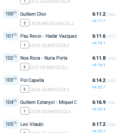
1
2XCF
·
CLUB REM DELTA
th
100
Guillem Choi
6:11.2
(100)
+4:17.7
2
1XCM
·
BARCELONA CR. 2
th
101
Pau Recio - Hadar Vazquez
6:11.6
(101)
+4:18.1
1
2XCM
·
CN.AMPOSTA 3
th
102
Noa Roca - Nuria Porta
6:11.8
(102)
+4:18.3
3
2XCF
·
CN.AMPOSTA 1
th
103
Pol Capella
6:14.2
(103)
+4:20.7
3
1XCM
·
CN.AMPOSTA 3
th
104
Guillem Estanyol - Miquel Cam?s
6:16.9
(104)
+4:23.4
1
2XCM
·
CN.BANYOLES 5
th
105
Leo Vilaubi
6:17.2
(105)
+4:23.7