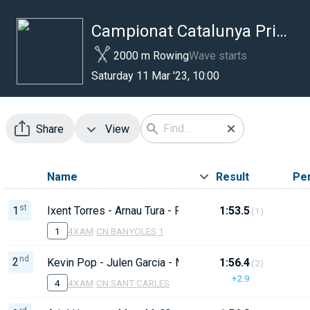
Campionat Catalunya Primavera
2000 m Rowing
Wave starts
Saturday 11 Mar '23, 10:00
Share
View
Name
Result
Pen
st
1
Ixent Torres - Arnau Tura - Ferran Ba?eres - Biel Bram
1:53.5
(1)
1
4XAM
·
CN.BANYOLES 1
nd
2
Kevin Pop - Julen Garcia - Marti Navarro - Arnau Vega
1:56.4
(2)
+2.9
4
4XAM
·
CN.SANT CARLES