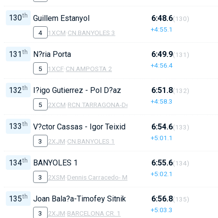
th
130
Guillem Estanyol
6:48.6
(130)
+4:55.1
4
1XCM
·
CN.BANYOLES 3
th
131
N?ria Porta
6:49.9
(131)
+4:56.4
5
1XCF
·
CN.AMPOSTA 2
th
132
I?igo Gutierrez - Pol D?az
6:51.8
(132)
+4:58.3
5
2XCM
·
RCN.TARRAGONA-Delta
th
133
V?ctor Cassas - Igor Teixidor
6:54.6
(133)
+5:01.1
3
2XJM
·
CN.BANYOLES 1
th
134
BANYOLES 1
6:55.6
(134)
+5:02.1
3
2XSM
·
Dennis Carracedo- Manel Balastegui
th
135
Joan Bala?a-Timofey Sitnik
6:56.8
(135)
+5:03.3
3
2XJM
·
BARCELONA CR. 1