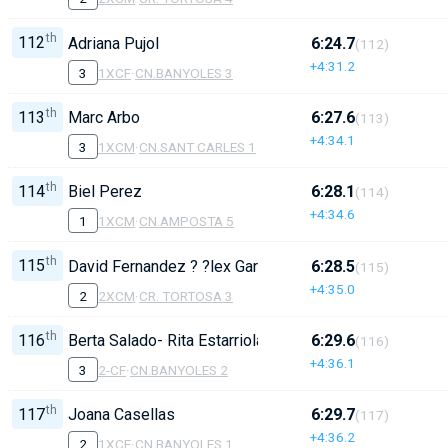
th
112
Adriana Pujol
6:24.7
(112)
+4:31.2
3
1XCF
·
CN.BANYOLES 3
th
113
Marc Arbo
6:27.6
(113)
+4:34.1
3
1XCM
·
CN.SANT CARLES 1
th
114
Biel Perez
6:28.1
(114)
+4:34.6
1
1XCM
·
CN.AMPOSTA 5
th
115
David Fernandez ? ?lex Gar?
6:28.5
(115)
+4:35.0
2
2XCM
·
CR. TORTOSA 3
th
116
Berta Salado- Rita Estarriola
6:29.6
(116)
+4:36.1
3
2-CF
·
CN.BANYOLES 2
th
117
Joana Casellas
6:29.7
(117)
+4:36.2
2
1XCF
·
CN.BANYOLES 1