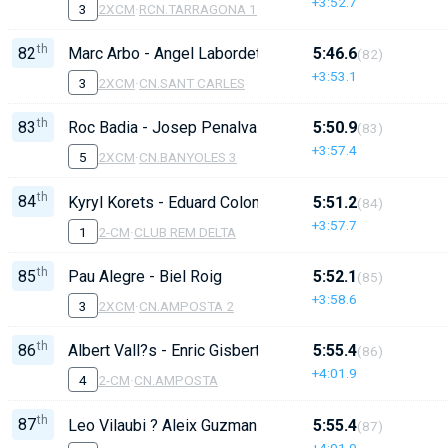
+3:52.7
3
2XCM
·
RCN.TARRAGONA 1
th
82
Marc Arbo - Angel Labordeta
5:46.6
(82)
+3:53.1
3
2XCM
·
CN.SANT CARLES
th
83
Roc Badia - Josep Penalva
5:50.9
(83)
+3:57.4
5
2XCM
·
CN.BANYOLES 3
th
84
Kyryl Korets - Eduard Colome
5:51.2
(84)
+3:57.7
1
2-CM
·
CLUB REM DELTA
th
85
Pau Alegre - Biel Roig
5:52.1
(85)
+3:58.6
3
2XCM
·
CN.AMPOSTA 2
th
86
Albert Vall?s - Enric Gisbert
5:55.4
(86)
+4:01.9
4
2-CM
·
CN.AMPOSTA
th
87
Leo Vilaubi ? Aleix Guzman
5:55.4
(87)
+4:01.9