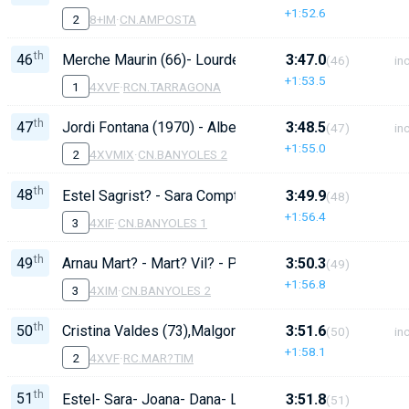
+1:52.6
2
8+IM
·
CN.AMPOSTA
th
46
Merche Maurin (66)- Lourdes Torrell (70) - Andrea Mazza
3:47.0
(46)
inc
+1:53.5
1
4XVF
·
RCN.TARRAGONA
th
47
Jordi Fontana (1970) - Albert Tura (1973) - Irizay Magr
3:48.5
(47)
inc
+1:55.0
2
4XVMIX
·
CN.BANYOLES 2
th
48
Estel Sagrist? - Sara Compte - Dana Punset - Joana 
3:49.9
(48)
+1:56.4
3
4XIF
·
CN.BANYOLES 1
th
49
Arnau Mart? - Mart? Vil? - Pol Vilarnau - Lluc Cortina
3:50.3
(49)
+1:56.8
3
4XIM
·
CN.BANYOLES 2
th
50
Cristina Valdes (73),Malgorzata Sak (78), Sandra Vallet
3:51.6
(50)
inc
+1:58.1
2
4XVF
·
RC.MAR?TIM
th
51
Estel- Sara- Joana- Dana- Laura- Carla- Mar- Duna. T: 
3:51.8
(51)