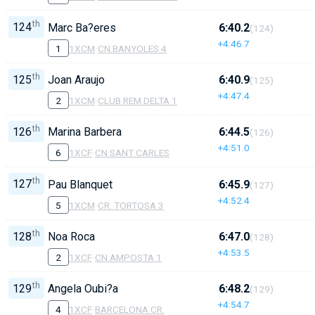
th
124
Marc Ba?eres
6:40.2
(124)
+4:46.7
1
1XCM
·
CN.BANYOLES 4
th
125
Joan Araujo
6:40.9
(125)
+4:47.4
2
1XCM
·
CLUB REM DELTA 1
th
126
Marina Barbera
6:44.5
(126)
+4:51.0
6
1XCF
·
CN.SANT CARLES
th
127
Pau Blanquet
6:45.9
(127)
+4:52.4
5
1XCM
·
CR. TORTOSA 3
th
128
Noa Roca
6:47.0
(128)
+4:53.5
2
1XCF
·
CN.AMPOSTA 1
th
129
Angela Oubi?a
6:48.2
(129)
+4:54.7
4
1XCF
·
BARCELONA CR.