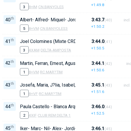
+1:49.8
3
8+IM
·
CN.BANYOLES
th
40
Albert- Alfred- Miquel- Jordi- Quim- Guillermo- Joan- 
3:43.7
(40)
incl.
+1:50.2
5
8+VM
·
CN.BANYOLES3
th
41
Joel Colomines (Mixte CRD - CNA)
3:44.0
(41)
+1:50.5
3
4XAM
·
DELTA-AMPOSTA
th
42
Martin, Ferran, Ernest, Agusti, Diego, Joan, Daniel, Anton
3:44.1
(42)
inc
+1:50.6
1
8+VM
·
RC.MAR?TIM
th
43
Josefa, Maria, J?lia, Isabel,Malgorzata, Virginia, Sandra,
3:45.1
(43)
incl.
+1:51.6
1
8+VF
·
RC.MAR?TIM
th
44
Paula Castello - Blanca Arques - Martina Llambrich - N
3:46.0
(44)
+1:52.5
2
4XIF
·
CLUB REM DELTA 1
th
45
Iker- Marc- Nil- Alex- Jordi- Tomas- Gerard-Unai. T: J
3:46.1
(45)