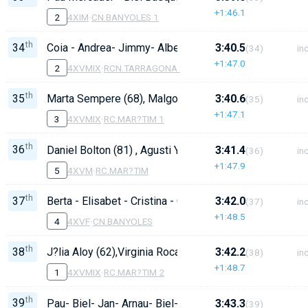
+1:46.1
2
4XIM
·
CN.BANYOLES 1
th
34
Coia - Andrea- Jimmy- Albert- D 9''
3:40.5
(34)
inc
+1:47.0
2
4XVMIX
·
RCN.TARRAGONA 1
th
35
Marta Sempere (68), Malgorzata Sak (78), Joan Marieg
3:40.6
(35)
inc
+1:47.1
3
4XVMIX
·
RC.MAR?TIM 1
th
36
Daniel Bolton (81) , Agusti Yepes (73) , Joan Marieges(
3:41.4
(36)
inc
+1:47.9
5
4XVM
·
RC.MAR?TIM
th
37
Berta - Elisabet - Cristina - Claudia D 9''
3:42.0
(37)
inc
+1:48.5
4
4XVF
·
CN.BANYOLES
th
38
J?lia Aloy (62),Virginia Roca (72),Daniel Bolton (81), Ag
3:42.2
(38)
inc
+1:48.7
1
4XVMIX
·
RC.MAR?TIM 2
th
39
Pau- Biel- Jan- Arnau- Biel- Erik- Pol- Mart?. T: Jana
3:43.3
(39)