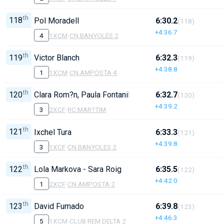
th
118
Pol Moradell
6:30.2
(118)
+4:36.7
4
1XCM
·
CN.BANYOLES 2
th
119
Victor Blanch
6:32.3
(119)
+4:38.8
1
1XCM
·
CN.AMPOSTA 4
th
120
Clara Rom?n, Paula Fontanillas
6:32.7
(120)
+4:39.2
3
2XCF
·
RC.MAR?TIM
th
121
Ixchel Tura
6:33.3
(121)
+4:39.8
3
1XCF
·
CN.BANYOLES 2
th
122
Lola Markova - Sara Roig
6:35.5
(122)
+4:42.0
1
2XCF
·
CN.AMPOSTA 2
th
123
David Fumado
6:39.8
(123)
+4:46.3
5
1XCM
·
CLUB REM DELTA 2