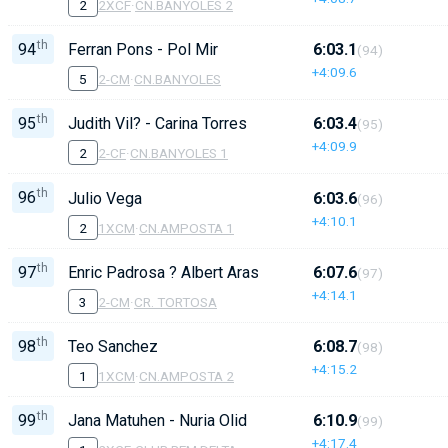
2
2XCF
·
CN.BANYOLES 2
th
94
Ferran Pons - Pol Mir
6:03.1
(94)
+4:09.6
5
2-CM
·
CN.BANYOLES
th
95
Judith Vil? - Carina Torres
6:03.4
(95)
+4:09.9
2
2-CF
·
CN.BANYOLES 1
th
96
Julio Vega
6:03.6
(96)
+4:10.1
2
1XCM
·
CN.AMPOSTA 1
th
97
Enric Padrosa ? Albert Arasa
6:07.6
(97)
+4:14.1
3
2-CM
·
CR. TORTOSA
th
98
Teo Sanchez
6:08.7
(98)
+4:15.2
1
1XCM
·
CN.AMPOSTA 2
th
99
Jana Matuhen - Nuria Olid
6:10.9
(99)
+4:17.4