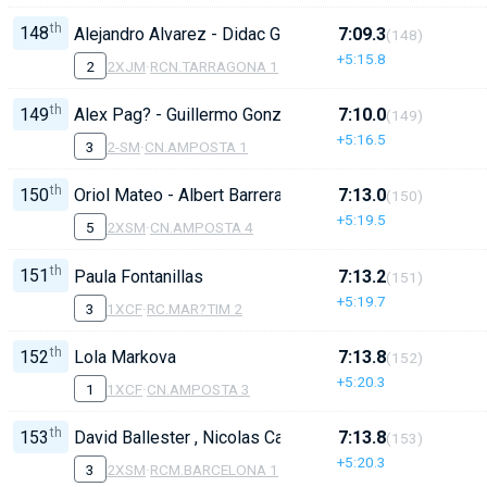
th
148
Alejandro Alvarez - Didac Garreta
7:09.3
(148)
+5:15.8
2
2XJM
·
RCN.TARRAGONA 1
th
149
Alex Pag? - Guillermo Gonzalez
7:10.0
(149)
+5:16.5
3
2-SM
·
CN.AMPOSTA 1
th
150
Oriol Mateo - Albert Barrera
7:13.0
(150)
+5:19.5
5
2XSM
·
CN.AMPOSTA 4
th
151
Paula Fontanillas
7:13.2
(151)
+5:19.7
3
1XCF
·
RC.MAR?TIM 2
th
152
Lola Markova
7:13.8
(152)
+5:20.3
1
1XCF
·
CN.AMPOSTA 3
th
153
David Ballester , Nicolas Cardona
7:13.8
(153)
+5:20.3
3
2XSM
·
RCM.BARCELONA 1