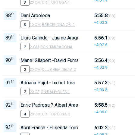
3
2XCM
·
CR. TORTOSA 1
th
88
Dani Arboleda
5:55.8
(88)
+4:02.3
3
1XCM
·
BARCELONA CR. 1
th
89
Lluis Galindo - Jaume Aragones
5:56.1
(89)
+4:02.6
2
2-CM
·
RCN.TARRAGONA
th
90
Manel Gilabert -David Fumado
5:56.4
(90)
+4:02.9
2
2XCM
·
CLUB REM DELTA 2
th
91
Adriana Pujol - Ixchel Tura
5:57.3
(91)
+4:03.8
2
2XCF
·
CN.BANYOLES 1
th
92
Enric Padrosa ? Albert Arasa
5:58.5
(92)
+4:05.0
4
2XCM
·
CR. TORTOSA 2
th
93
Abril Franch - Elisenda Torrent
6:02.2
(93)
+4:08.7