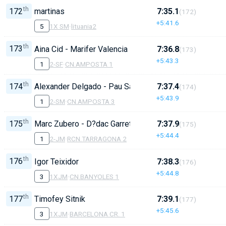
th
172
martinas
7:35.1
(172)
+5:41.6
5
1X SM
·
lituania2
th
173
Aina Cid - Marifer Valencia
7:36.8
(173)
+5:43.3
1
2-SF
·
CN.AMPOSTA 1
th
174
Alexander Delgado - Pau Sanchez
7:37.4
(174)
+5:43.9
1
2-SM
·
CN.AMPOSTA 3
th
175
Marc Zubero - D?dac Garreta
7:37.9
(175)
+5:44.4
1
2-JM
·
RCN.TARRAGONA 2
th
176
Igor Teixidor
7:38.3
(176)
+5:44.8
3
1XJM
·
CN.BANYOLES 1
th
177
Timofey Sitnik
7:39.1
(177)
+5:45.6
3
1XJM
·
BARCELONA CR. 1