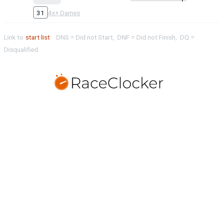
31
4x+ Dames
Link to
start list
DNS = Did not Start, DNF = Did not Finish, DQ =
Disqualified