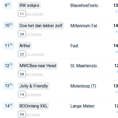
th
9
RW sokjes
Blauwhoefseloop (T)
13
+
11
4x+ Dames
th
10
Doe het dan lekker zelf
Millennium Falcon
14
+
24
1x Dames
th
11
Arthur
Fuut
14
+
22
1x Jongens
th
12
MWCBea naar Head
St. Maartensloop (T)
1
38
4x+ Dames
th
13
Jolly & Friendly
Molenloop (T)
13
+
14
2x Dames
th
14
BOOmlang XXL
Lange Maten
1
39
2x Heren