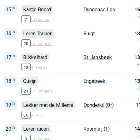
th
15
Kantje Boord
Dungense Loop (T)
16
+
7
1x Dames
th
16
Leren Trainen
Ruigt
13
+
20
1x Jongens
th
17
Blikkelhard
St. Jansbeek
13
+
13
4* Heren
th
18
Quirijn
Engebeek
13
+
21
1x Jongens
th
19
Lekker met de Millenni
Donderkil (8*)
1
36
8+ Mix
th
20
Leren racen
Roomleij (T)
14
+
3
1x Jongens