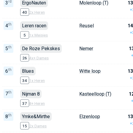
rd
3
ErgoNauten
Molenloop (T)
13
+
40
2x Heren
th
4
Leren racen
Reusel
14
+
5
1x Meisjes
th
5
De Roze Pekskes
Nemer
1
26
4x+ Dames
th
6
Blues
Witte loop
13
+
34
1x Heren
th
7
Nijman 8
Kasteelloop (T)
1
37
8+ Heren
th
8
Ymke&Mirthe
Elzenloop
13
+
15
2x Dames