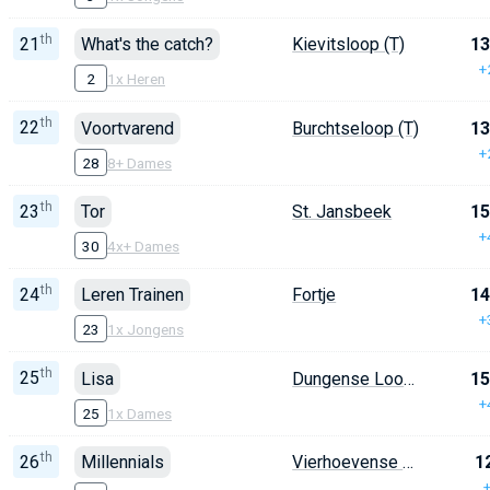
th
21
What's the catch?
Kievitsloop (T)
13
+
2
1x Heren
th
22
Voortvarend
Burchtseloop (T)
13
+
28
8+ Dames
th
23
Tor
St. Jansbeek
15
+
30
4x+ Dames
th
24
Leren Trainen
Fortje
14
+
23
1x Jongens
th
25
Lisa
Dungense Loop (T)
15
+
25
1x Dames
th
26
Millennials
Vierhoevense Watergang
1