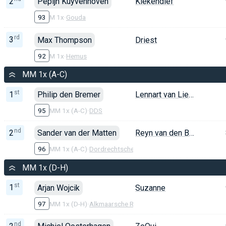
2
Pepijn Kuyvenhoven
Kiekendief
93
M 1x
·
Gouda
rd
3
Max Thompson
Driest
92
M 1x
·
Hemus
MM 1x (A-C)
st
1
Philip den Bremer
Lennart van Lierop
95
MM 1x (A-C)
·
DDS
nd
2
Sander van der Matten
Reyn van den Brink
96
MM 1x (A-C)
·
Dordrechtsche R&ZV
MM 1x (D-H)
st
1
Arjan Wojcik
Suzanne
97
MM 1x (D-H)
·
Alkmaarsche R&ZV
nd