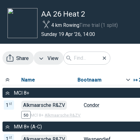
AA 26 Heat 2
4 km Rowing
Time trial (1 split)
Sunday 19 Apr '26, 14:00
Share
View
Name
Bootnaam
↦ 
MCl 8+
st
1
Alkmaarsche R&ZV
Condor
50
MCl 8+
·
Alkmaarsche R&ZV
MM 8+ (A-C)
st
1
Alkmaarsche R&ZV
Wespendief