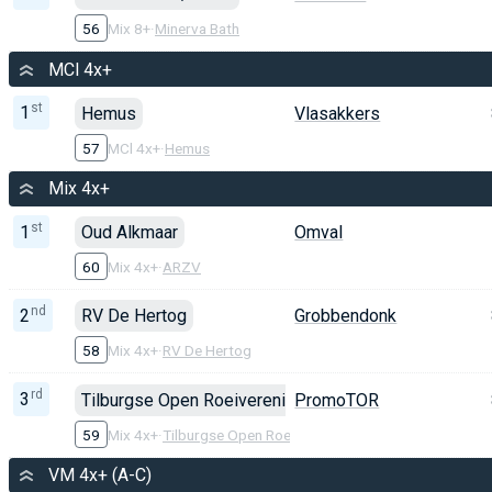
56
Mix 8+
·
Minerva Bath
MCl 4x+
st
1
Hemus
Vlasakkers
57
MCl 4x+
·
Hemus
Mix 4x+
st
1
Oud Alkmaar
Omval
60
Mix 4x+
·
ARZV
nd
2
RV De Hertog
Grobbendonk
58
Mix 4x+
·
RV De Hertog
rd
3
Tilburgse Open Roeivereniging
PromoTOR
59
Mix 4x+
·
Tilburgse Open Roeivereniging
VM 4x+ (A-C)