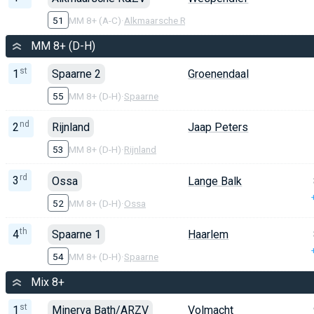
51
MM 8+ (A-C)
·
Alkmaarsche R&ZV
MM 8+ (D-H)
st
1
Spaarne 2
Groenendaal
55
MM 8+ (D-H)
·
Spaarne
nd
2
Rijnland
Jaap Peters
53
MM 8+ (D-H)
·
Rijnland
rd
3
Ossa
Lange Balk
52
MM 8+ (D-H)
·
Ossa
th
4
Spaarne 1
Haarlem
54
MM 8+ (D-H)
·
Spaarne
Mix 8+
st
1
Minerva Bath/ARZV
Volmacht