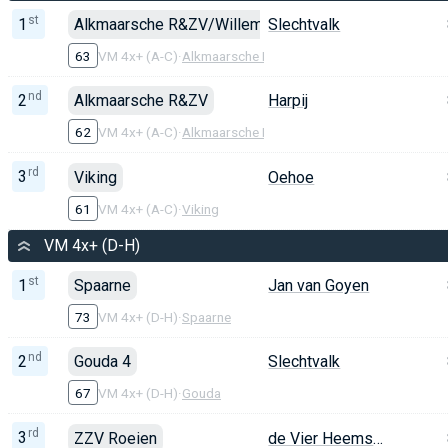
st
1
Alkmaarsche R&ZV/Willem III
Slechtvalk
63
VM 4x+ (A-C)
·
Alkmaarsche R&ZV
nd
2
Alkmaarsche R&ZV
Harpij
62
VM 4x+ (A-C)
·
Alkmaarsche R&ZV
rd
3
Viking
Oehoe
61
VM 4x+ (A-C)
·
Viking
VM 4x+ (D-H)
st
1
Spaarne
Jan van Goyen
73
VM 4x+ (D-H)
·
Spaarne
nd
2
Gouda 4
Slechtvalk
67
VM 4x+ (D-H)
·
Gouda
rd
3
ZZV Roeien
de Vier Heemskinderen