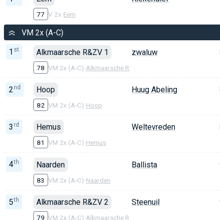
77
V 2x
·
Eem
VM 2x (A-C)
st
1
Alkmaarsche R&ZV 1
zwaluw
78
VM 2x (A-C)
·
Alkmaarsche R&ZV
nd
2
Hoop
Huug Abeling
82
VM 2x (A-C)
·
Hoop
rd
3
Hemus
Weltevreden
81
VM 2x (A-C)
·
Hemus
th
4
Naarden
Ballista
83
VM 2x (A-C)
·
Naarden
th
5
Alkmaarsche R&ZV 2
Steenuil
79
VM 2x (A-C)
·
Alkmaarsche R&ZV