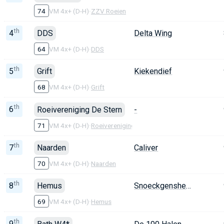
74
VM 4x+ (D-H)
·
ZZV Roeien
th
4
DDS
Delta Wing
64
VM 4x+ (D-H)
·
DDS
th
5
Grift
Kiekendief
68
VM 4x+ (D-H)
·
Grift
th
6
Roeivereniging De Stern
-
71
VM 4x+ (D-H)
·
Roeivereniging De Stern
th
7
Naarden
Caliver
70
VM 4x+ (D-H)
·
Naarden
th
8
Hemus
Snoeckgensheuvel
69
VM 4x+ (D-H)
·
Hemus
th