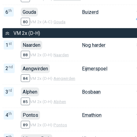
th
6
Gouda
Buizerd
80
VM 2x (A-C)
·
Gouda
VM 2x (D-H)
st
1
Naarden
Nog harder
88
VM 2x (D-H)
·
Naarden
nd
2
Aengwirden
Eijmerspoel
84
VM 2x (D-H)
·
Aengwirden
rd
3
Alphen
Bosbaan
85
VM 2x (D-H)
·
Alphen
th
4
Pontos
Emathion
89
VM 2x (D-H)
·
Pontos