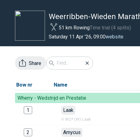
Weerribben-Wieden Maratho
51 km Rowing
Time trial (4 splits)
website
Saturday 11 Apr '26, 09:00
Share
Bow nr
Name
Wherry - Wedstrijd en Prestatie
1
Laak
V W2* (W)
·
Laak
2
Amycus