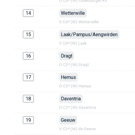
O C4* (W)
·
Oldenburger RV
14
Wetterwille
V C4* (W)
·
Wetterwille
15
Laak/Pampus/Aengwirden
V C4* (W)
·
Laak
16
Dragt
O C3* (W)
·
Dragt
17
Hemus
O C3* (W)
·
Hemus
18
Daventria
O C3* (W)
·
Daventria
19
Geeuw
V C3* (W)
·
de Geeuw