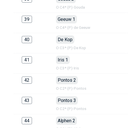
O C4* (P)
·
Gouda
39
Geeuw 1
O C4* (P)
·
de Geeuw
40
De Kop
O C3* (P)
·
De Kop
41
Iris 1
O C3* (P)
·
Iris
42
Pontos 2
O C2* (P)
·
Pontos
43
Pontos 3
O C2* (P)
·
Pontos
44
Alphen 2