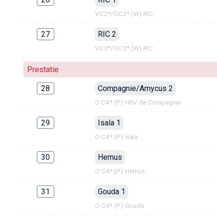
VC2*/OC2* (W)
·
RIC
27
RIC 2
VC2*/OC2* (W)
·
RIC
Prestatie
28
Compagnie/Amycus 2
O C4* (P)
·
HRV de Compagnie
29
Isala 1
O C4* (P)
·
Isala
30
Hemus
O C4* (P)
·
Hemus
31
Gouda 1
O C4* (P)
·
Gouda