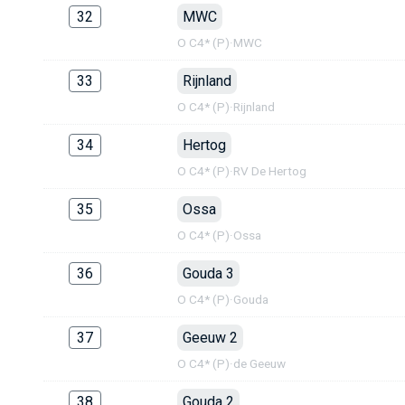
32
MWC
O C4* (P)
·
MWC
33
Rijnland
O C4* (P)
·
Rijnland
34
Hertog
O C4* (P)
·
RV De Hertog
35
Ossa
O C4* (P)
·
Ossa
36
Gouda 3
O C4* (P)
·
Gouda
37
Geeuw 2
O C4* (P)
·
de Geeuw
38
Gouda 2