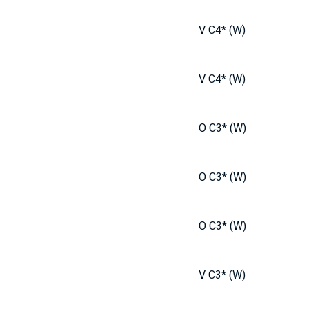
V C4* (W)
V C4* (W)
O C3* (W)
O C3* (W)
O C3* (W)
V C3* (W)