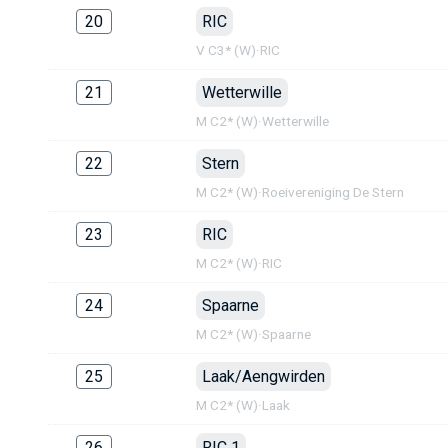
20
RIC
V C3* (W)
·
RIC
21
Wetterwille
M C2* (W)
·
Wetterwille
22
Stern
M C2* (W)
·
Roeivereniging De Stern
23
RIC
M C2* (W)
·
RIC
24
Spaarne
M C2* (W)
·
Spaarne
25
Laak/Aengwirden
M C2* (W)
·
Laak
26
RIC 1