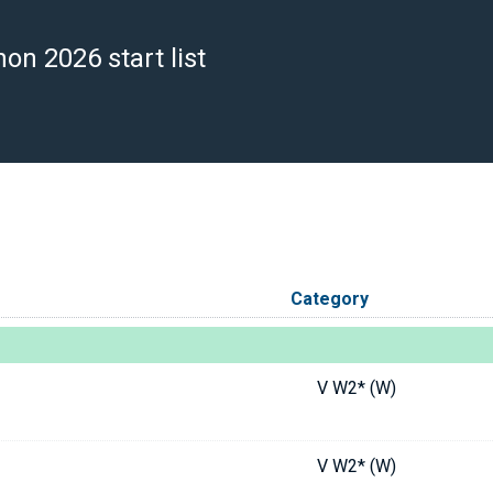
n 2026 start list
Category
V W2* (W)
V W2* (W)