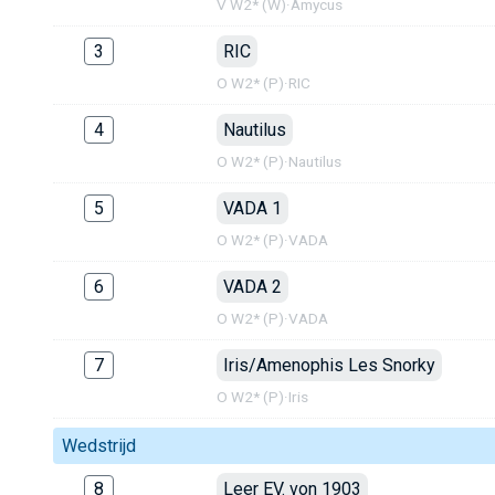
V W2* (W)
·
Amycus
3
RIC
O W2* (P)
·
RIC
4
Nautilus
O W2* (P)
·
Nautilus
5
VADA 1
O W2* (P)
·
VADA
6
VADA 2
O W2* (P)
·
VADA
7
Iris/Amenophis Les Snorky
O W2* (P)
·
Iris
Wedstrijd
8
Leer EV. von 1903