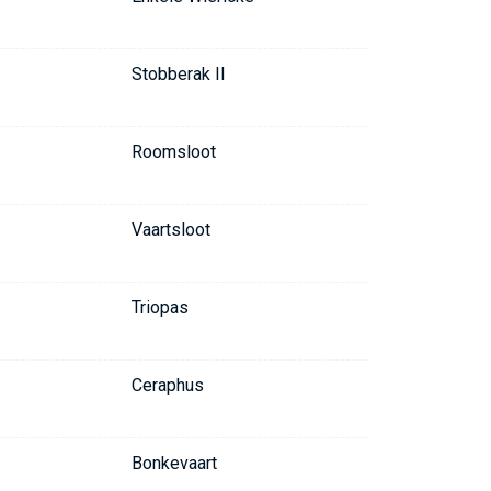
Stobberak II
Roomsloot
Vaartsloot
Triopas
Ceraphus
Bonkevaart