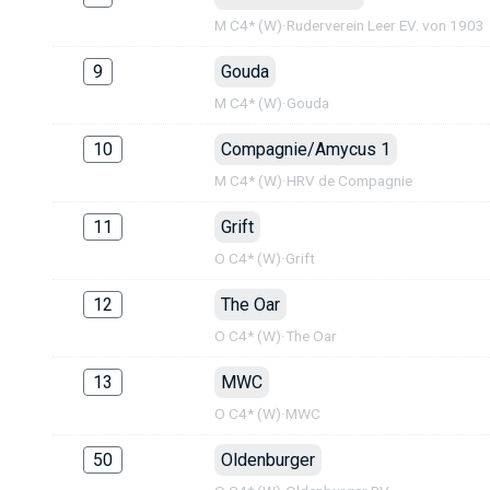
M C4* (W)
·
Ruderverein Leer EV. von 1903
9
Gouda
M C4* (W)
·
Gouda
10
Compagnie/Amycus 1
M C4* (W)
·
HRV de Compagnie
11
Grift
O C4* (W)
·
Grift
12
The Oar
O C4* (W)
·
The Oar
13
MWC
O C4* (W)
·
MWC
50
Oldenburger