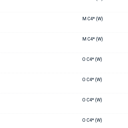
M C4* (W)
M C4* (W)
O C4* (W)
O C4* (W)
O C4* (W)
O C4* (W)